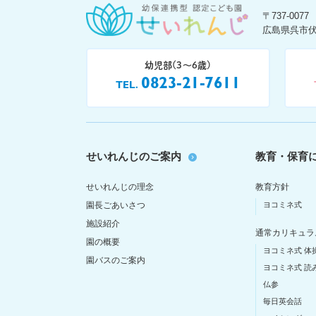
〒737-0077
広島県呉市伏
幼児部(3〜6歳)
0823-21-7611
TEL
せいれんじのご案内
教育・保育
せいれんじの理念
教育方針
園長ごあいさつ
ヨコミネ式
施設紹介
通常カリキュラ
園の概要
ヨコミネ式 体
園バスのご案内
ヨコミネ式 読
仏参
毎日英会話