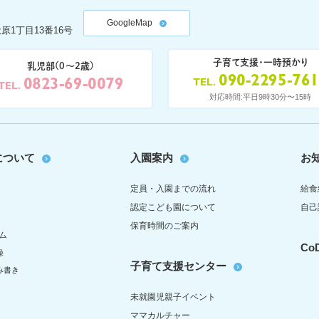
GoogleMap
原1丁目13番16号
子育て支援・一時預かり
乳児部(0〜2歳)
090-2295-76
0823-69-0079
TEL
TEL
対応時間:平日9時30分〜15時
について
入園案内
お
定員・入園までの流れ
給食
認定こども園について
自己
保育時間のご案内
ム
C
操
子育て支援センター
み書き
未就園児親子イベント
ママカルチャー