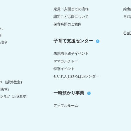
定員・入園までの流れ
給食
認定こども園について
自己
保育時間のご案内
ム
C
操
子育て支援センター
み書き
未就園児親子イベント
ママカルチャー
特別イベント
せいれんじひろばカレンダー
ス（課外教室）
話教室）
一時預かり事業
グクラブ（水泳教室）
アップルルーム