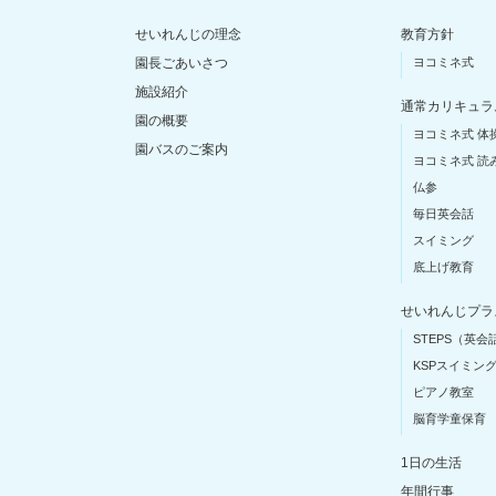
せいれんじの理念
教育方針
園長ごあいさつ
ヨコミネ式
施設紹介
通常カリキュラ
園の概要
ヨコミネ式 体
園バスのご案内
ヨコミネ式 読
仏参
毎日英会話
スイミング
底上げ教育
せいれんじプラ
STEPS（英会
KSPスイミン
ピアノ教室
脳育学童保育
1日の生活
年間行事