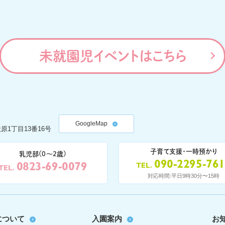
未就園児イベントはこちら
GoogleMap
原1丁目13番16号
子育て支援・一時預かり
乳児部(0〜2歳)
090-2295-76
0823-69-0079
TEL
TEL
対応時間:平日9時30分〜15時
について
入園案内
お