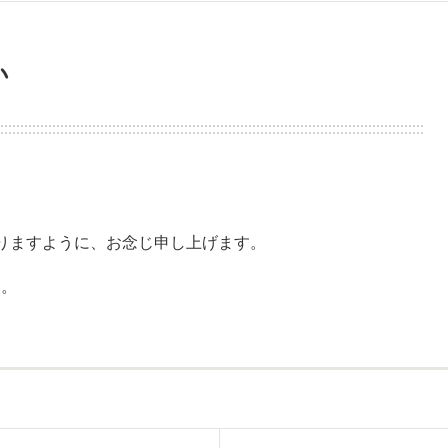
い
りますように、お念じ申し上げます。
す。