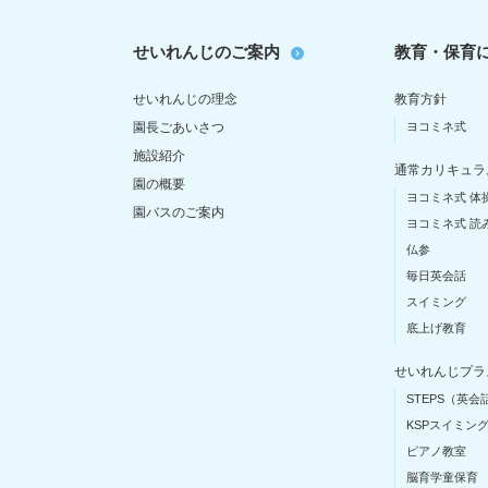
せいれんじのご案内
教育・保育
せいれんじの理念
教育方針
園長ごあいさつ
ヨコミネ式
施設紹介
通常カリキュラ
園の概要
ヨコミネ式 体
園バスのご案内
ヨコミネ式 読
仏参
毎日英会話
スイミング
底上げ教育
せいれんじプラ
STEPS（英会
KSPスイミン
ピアノ教室
脳育学童保育