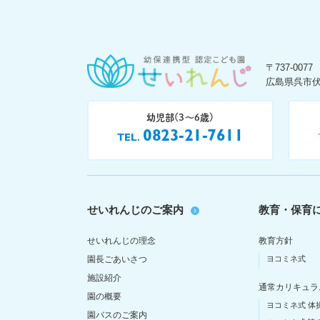
〒737-0077
広島県呉市伏
幼児部(3〜6歳)
0823-21-7611
TEL
せいれんじのご案内
教育・保育
せいれんじの理念
教育方針
園長ごあいさつ
ヨコミネ式
施設紹介
通常カリキュラ
園の概要
ヨコミネ式 体
園バスのご案内