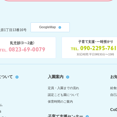
GoogleMap
原1丁目13番16号
子育て支援・一時預かり
乳児部(0〜2歳)
090-2295-76
0823-69-0079
TEL
TEL
対応時間:平日9時30分〜15時
について
入園案内
お
定員・入園までの流れ
給食
認定こども園について
自己
保育時間のご案内
ム
C
操
子育て支援センター