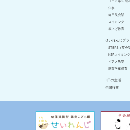
ヨコミネ式 読
仏参
毎日英会話
スイミング
底上げ教育
せいれんじプラ
STEPS（英会
KSPスイミン
ピアノ教室
脳育学童保育
1日の生活
年間行事