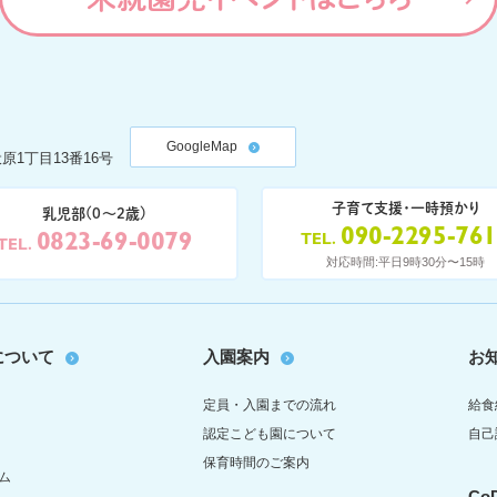
GoogleMap
原1丁目13番16号
子育て支援・一時預かり
乳児部(0〜2歳)
090-2295-76
0823-69-0079
TEL
TEL
対応時間:平日9時30分〜15時
について
入園案内
お
定員・入園までの流れ
給食
認定こども園について
自己
保育時間のご案内
ム
C