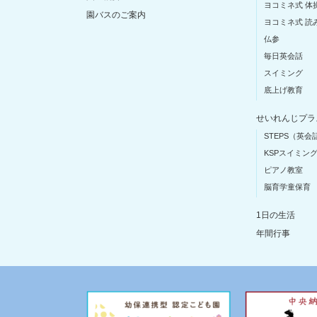
ヨコミネ式 体
園バスのご案内
ヨコミネ式 読
仏参
毎日英会話
スイミング
底上げ教育
せいれんじプラ
STEPS（英会
KSPスイミン
ピアノ教室
脳育学童保育
1日の生活
年間行事