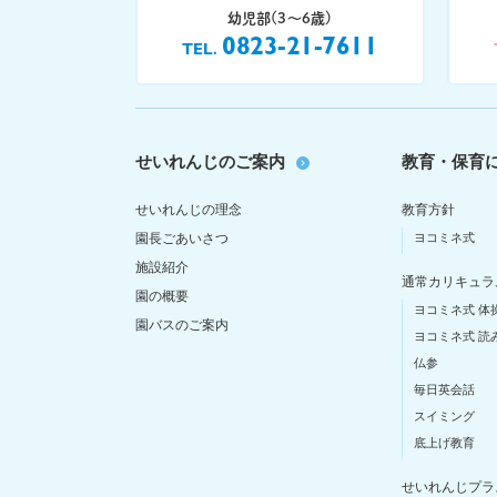
幼児部(3〜6歳)
0823-21-7611
TEL
せいれんじのご案内
教育・保育
せいれんじの理念
教育方針
園長ごあいさつ
ヨコミネ式
施設紹介
通常カリキュラ
園の概要
ヨコミネ式 体
園バスのご案内
ヨコミネ式 読
仏参
毎日英会話
スイミング
底上げ教育
せいれんじプラ