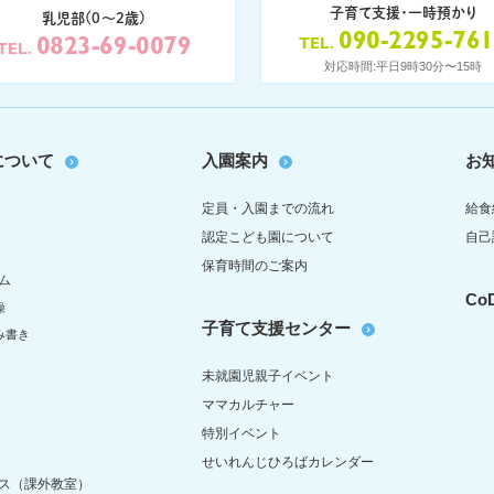
子育て支援・一時預かり
乳児部(0〜2歳)
090-2295-76
0823-69-0079
TEL
TEL
対応時間:平日9時30分〜15時
について
入園案内
お
定員・入園までの流れ
給食
認定こども園について
自己
保育時間のご案内
ム
C
操
子育て支援センター
み書き
未就園児親子イベント
ママカルチャー
特別イベント
せいれんじひろばカレンダー
ス（課外教室）