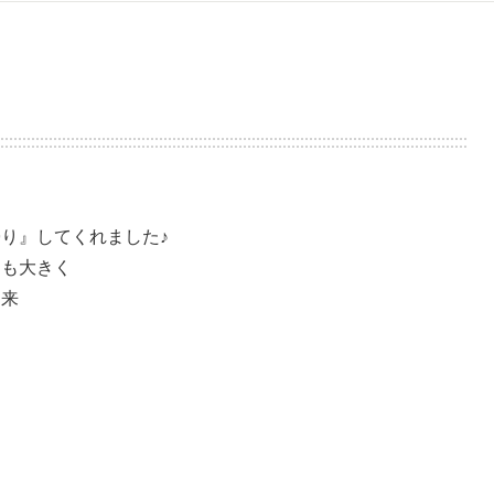
り』してくれました♪
りも大きく
出来