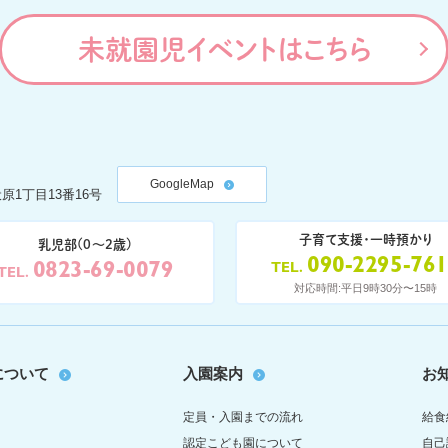
未就園児イベントはこちら
GoogleMap
原1丁目13番16号
子育て支援・一時預かり
乳児部(0〜2歳)
090-2295-76
0823-69-0079
TEL
TEL
対応時間:平日9時30分〜15時
について
入園案内
お
定員・入園までの流れ
給食
認定こども園について
自己