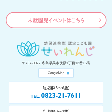
未就園児イベントはこちら
〒737-0077
広島県呉市伏原1丁目13番16号
GoogleMap
幼児部(3〜6歳)
0823-21-7611
TEL
乳児部(0〜2歳)