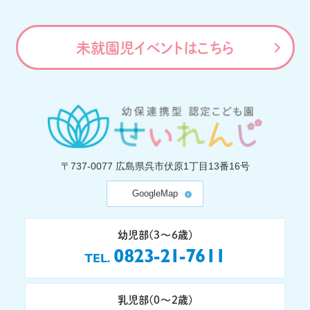
未就園児イベントはこちら
〒737-0077
広島県呉市伏原1丁目13番16号
GoogleMap
幼児部(3〜6歳)
0823-21-7611
TEL
乳児部(0〜2歳)