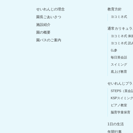
せいれんじの理念
教育方針
園長ごあいさつ
ヨコミネ式
施設紹介
通常カリキュラ
園の概要
ヨコミネ式 体
園バスのご案内
ヨコミネ式 読
仏参
毎日英会話
スイミング
底上げ教育
せいれんじプラ
STEPS（英会
KSPスイミン
ピアノ教室
脳育学童保育
1日の生活
年間行事