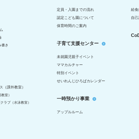
定員・入園までの流れ
給食
認定こども園について
自己
保育時間のご案内
ム
C
操
子育て支援センター
み書き
未就園児親子イベント
ママカルチャー
特別イベント
せいれんじひろばカレンダー
ス（課外教室）
話教室）
一時預かり事業
グクラブ（水泳教室）
アップルルーム