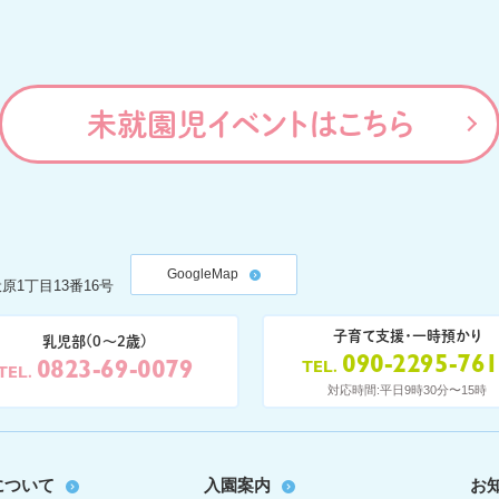
未就園児イベントはこちら
GoogleMap
原1丁目13番16号
子育て支援・一時預かり
乳児部(0〜2歳)
090-2295-76
0823-69-0079
TEL
TEL
対応時間:平日9時30分〜15時
について
入園案内
お