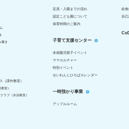
定員・入園までの流れ
給食
認定こども園について
自己
保育時間のご案内
ム
C
操
子育て支援センター
み書き
未就園児親子イベント
ママカルチャー
特別イベント
せいれんじひろばカレンダー
ス（課外教室）
話教室）
一時預かり事業
グクラブ（水泳教室）
アップルルーム