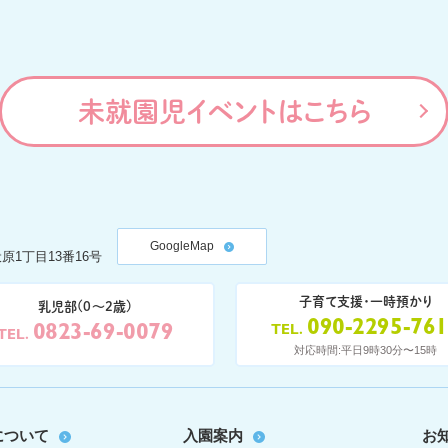
未就園児イベントはこちら
GoogleMap
原1丁目13番16号
子育て支援・一時預かり
乳児部(0〜2歳)
090-2295-76
0823-69-0079
TEL
TEL
対応時間:平日9時30分〜15時
について
入園案内
お