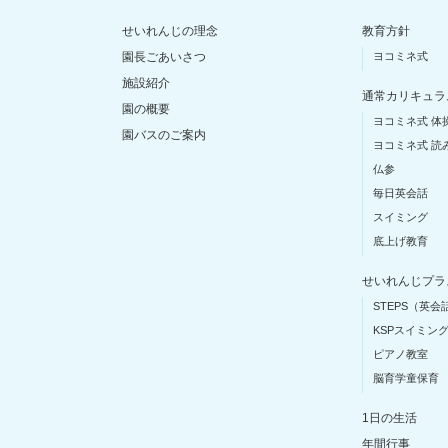
せいれんじの理念
教育方針
園長ごあいさつ
ヨコミネ式
施設紹介
通常カリキュラ
園の概要
ヨコミネ式 体
園バスのご案内
ヨコミネ式 読
仏参
毎日英会話
スイミング
底上げ教育
せいれんじプラ
STEPS（英会
KSPスイミン
ピアノ教室
脳育学童保育
1日の生活
年間行事