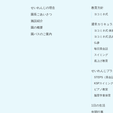
せいれんじの理念
教育方針
園長ごあいさつ
ヨコミネ式
施設紹介
通常カリキュラ
園の概要
ヨコミネ式 体
園バスのご案内
ヨコミネ式 読
仏参
毎日英会話
スイミング
底上げ教育
せいれんじプラ
STEPS（英会
KSPスイミン
ピアノ教室
脳育学童保育
1日の生活
年間行事