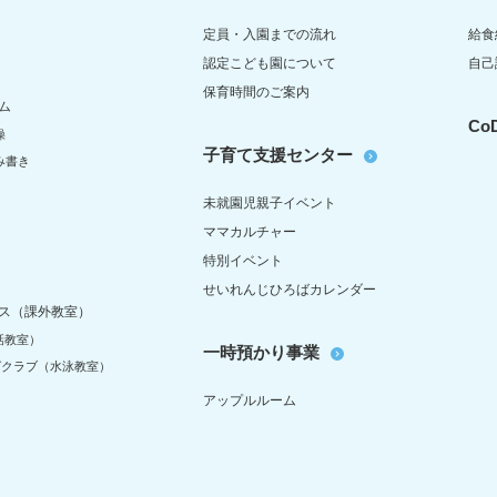
定員・入園までの流れ
給食
認定こども園について
自己
保育時間のご案内
ム
C
操
子育て支援センター
み書き
未就園児親子イベント
ママカルチャー
特別イベント
せいれんじひろばカレンダー
ス（課外教室）
話教室）
一時預かり事業
グクラブ（水泳教室）
アップルルーム