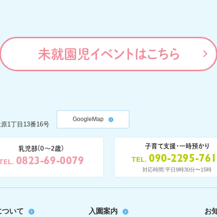
未就園児イベントはこちら
GoogleMap
原1丁目13番16号
子育て支援・一時預かり
乳児部(0〜2歳)
090-2295-76
0823-69-0079
TEL
TEL
対応時間:平日9時30分〜15時
について
入園案内
お