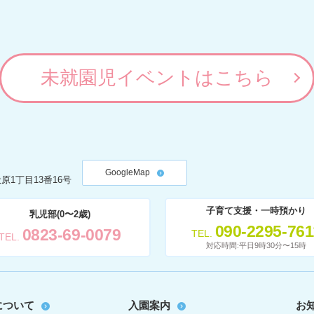
未就園児イベントはこちら
GoogleMap
原1丁目13番16号
子育て支援・一時預かり
乳児部(0〜2歳)
090-2295-761
0823-69-0079
TEL
TEL
対応時間:平日9時30分〜15時
について
入園案内
お