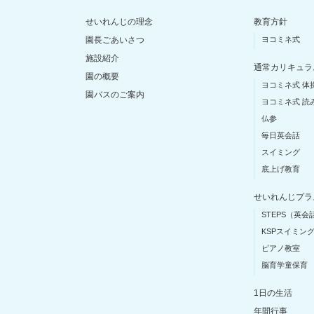
せいれんじの理念
教育方針
園長ごあいさつ
ヨコミネ式
施設紹介
通常カリキュラ
園の概要
ヨコミネ式 体
園バスのご案内
ヨコミネ式 読
仏参
毎日英会話
スイミング
底上げ教育
せいれんじプラ
STEPS（英会
KSPスイミン
ピアノ教室
脳育学童保育
1日の生活
年間行事