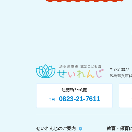
〒737-0077
広島県呉市伏
幼児部(3〜6歳)
0823-21-7611
TEL
せいれんじのご案内
教育・保育