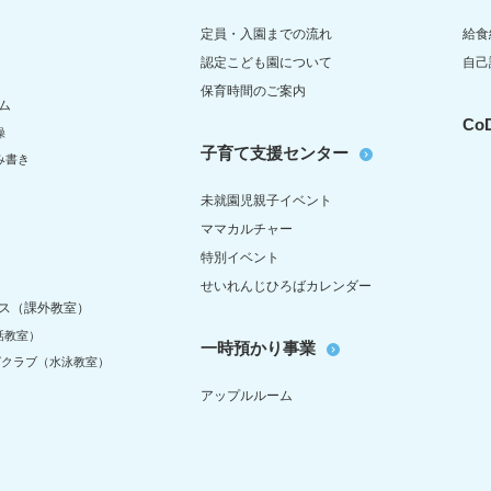
定員・入園までの流れ
給食
認定こども園について
自己
保育時間のご案内
ム
C
操
子育て支援センター
み書き
未就園児親子イベント
ママカルチャー
特別イベント
せいれんじひろばカレンダー
ス（課外教室）
話教室）
一時預かり事業
グクラブ（水泳教室）
アップルルーム