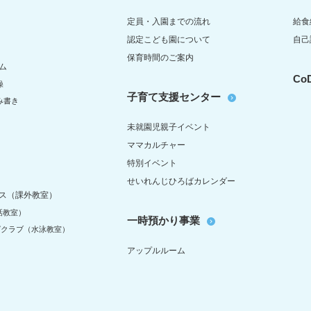
定員・入園までの流れ
給食
認定こども園について
自己
保育時間のご案内
ム
C
操
子育て支援センター
み書き
未就園児親子イベント
ママカルチャー
特別イベント
せいれんじひろばカレンダー
ス（課外教室）
話教室）
一時預かり事業
グクラブ（水泳教室）
アップルルーム