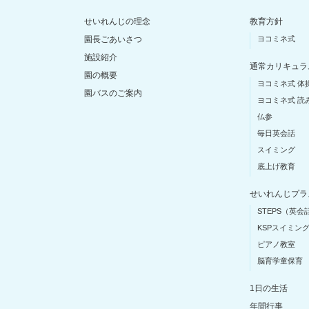
せいれんじの理念
教育方針
園長ごあいさつ
ヨコミネ式
施設紹介
通常カリキュラ
園の概要
ヨコミネ式 体
園バスのご案内
ヨコミネ式 読
仏参
毎日英会話
スイミング
底上げ教育
せいれんじプラ
STEPS（英会
KSPスイミン
ピアノ教室
脳育学童保育
1日の生活
年間行事