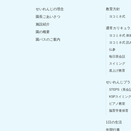
せいれんじの理念
教育方針
園長ごあいさつ
ヨコミネ式
施設紹介
通常カリキュラ
園の概要
ヨコミネ式 体
園バスのご案内
ヨコミネ式 読
仏参
毎日英会話
スイミング
底上げ教育
せいれんじプラ
STEPS（英会
KSPスイミン
ピアノ教室
脳育学童保育
1日の生活
年間行事