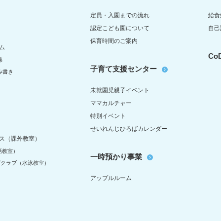
定員・入園までの流れ
給食
認定こども園について
自己
保育時間のご案内
ム
C
操
子育て支援センター
み書き
未就園児親子イベント
ママカルチャー
特別イベント
せいれんじひろばカレンダー
ス（課外教室）
話教室）
一時預かり事業
グクラブ（水泳教室）
アップルルーム