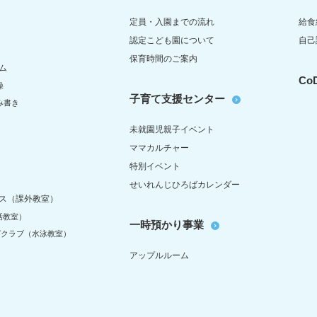
定員・入園までの流れ
給食
認定こども園について
自己
保育時間のご案内
ム
C
操
子育て支援センター
み書き
未就園児親子イベント
ママカルチャー
特別イベント
せいれんじひろばカレンダー
ス（課外教室）
話教室）
一時預かり事業
グクラブ（水泳教室）
アップルルーム