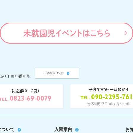
未就園児イベントはこちら
GoogleMap
原1丁目13番16号
子育て支援・一時預かり
乳児部(0〜2歳)
090-2295-76
0823-69-0079
TEL
TEL
対応時間:平日9時30分〜15時
について
入園案内
お