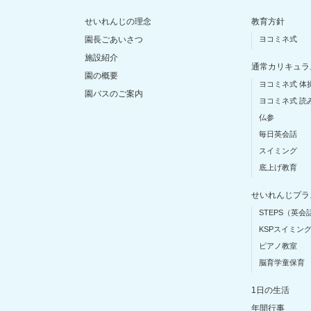
せいれんじの理念
教育方針
園長ごあいさつ
ヨコミネ式
施設紹介
通常カリキュラ
園の概要
ヨコミネ式 体
園バスのご案内
ヨコミネ式 読
仏参
毎日英会話
スイミング
底上げ教育
せいれんじプラ
STEPS（英会
KSPスイミン
ピアノ教室
脳育学童保育
1日の生活
年間行事