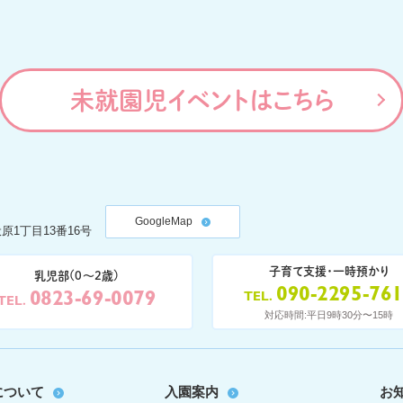
未就園児イベントはこちら
GoogleMap
原1丁目13番16号
子育て支援・一時預かり
乳児部(0〜2歳)
090-2295-76
0823-69-0079
TEL
TEL
対応時間:平日9時30分〜15時
について
入園案内
お