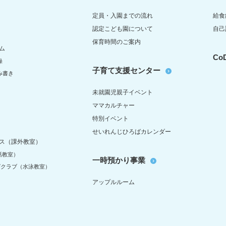
定員・入園までの流れ
給食
認定こども園について
自己
保育時間のご案内
ム
C
操
子育て支援センター
み書き
未就園児親子イベント
ママカルチャー
特別イベント
せいれんじひろばカレンダー
ス（課外教室）
話教室）
一時預かり事業
グクラブ（水泳教室）
アップルルーム