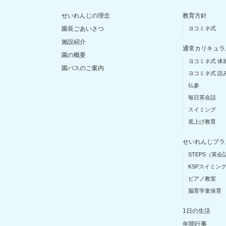
せいれんじの理念
教育方針
園長ごあいさつ
ヨコミネ式
施設紹介
通常カリキュラ
園の概要
ヨコミネ式 体
園バスのご案内
ヨコミネ式 読
仏参
毎日英会話
スイミング
底上げ教育
せいれんじプラ
STEPS（英会
KSPスイミン
ピアノ教室
脳育学童保育
1日の生活
年間行事