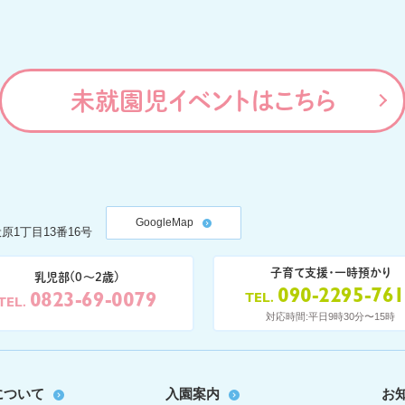
未就園児イベントはこちら
GoogleMap
原1丁目13番16号
子育て支援・一時預かり
乳児部(0〜2歳)
090-2295-76
0823-69-0079
TEL
TEL
対応時間:平日9時30分〜15時
について
入園案内
お