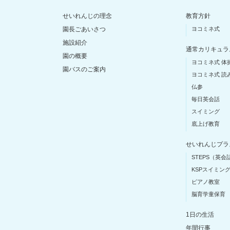
せいれんじの理念
教育方針
園長ごあいさつ
ヨコミネ式
施設紹介
通常カリキュラ
園の概要
ヨコミネ式 体
園バスのご案内
ヨコミネ式 読
仏参
毎日英会話
スイミング
底上げ教育
せいれんじプラ
STEPS（英会
KSPスイミン
ピアノ教室
脳育学童保育
1日の生活
年間行事