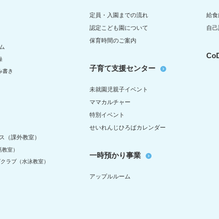
定員・入園までの流れ
給食
認定こども園について
自己
保育時間のご案内
ム
C
操
子育て支援センター
み書き
未就園児親子イベント
ママカルチャー
特別イベント
せいれんじひろばカレンダー
ス（課外教室）
話教室）
一時預かり事業
グクラブ（水泳教室）
アップルルーム