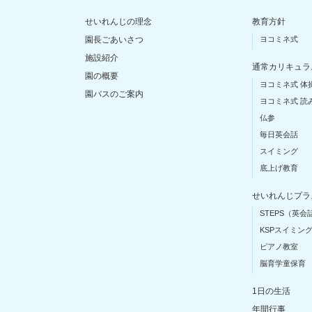
せいれんじの理念
教育方針
園長ごあいさつ
ヨコミネ式
施設紹介
通常カリキュラ
園の概要
ヨコミネ式 体
園バスのご案内
ヨコミネ式 読
仏参
毎日英会話
スイミング
底上げ教育
せいれんじプラ
STEPS（英会
KSPスイミン
ピアノ教室
脳育学童保育
1日の生活
年間行事