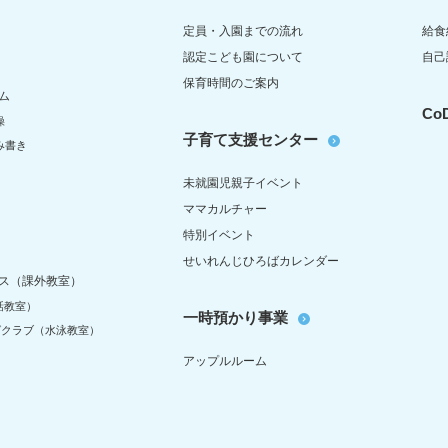
定員・入園までの流れ
給食
認定こども園について
自己
保育時間のご案内
ム
C
操
子育て支援センター
み書き
未就園児親子イベント
ママカルチャー
特別イベント
せいれんじひろばカレンダー
ス（課外教室）
話教室）
一時預かり事業
グクラブ（水泳教室）
アップルルーム