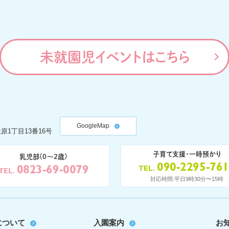
未就園児イベントはこちら
GoogleMap
原1丁目13番16号
子育て支援・一時預かり
乳児部(0〜2歳)
090-2295-76
0823-69-0079
TEL
TEL
対応時間:平日9時30分〜15時
について
入園案内
お