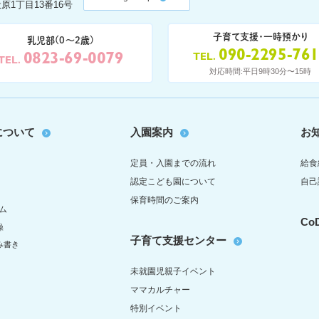
原1丁目13番16号
子育て支援・一時預かり
乳児部(0〜2歳)
090-2295-76
0823-69-0079
TEL
TEL
対応時間:平日9時30分〜15時
について
入園案内
お
定員・入園までの流れ
給食
認定こども園について
自己
保育時間のご案内
ム
C
操
子育て支援センター
み書き
未就園児親子イベント
ママカルチャー
特別イベント