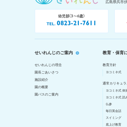
広島県呉市伏
幼児部(3〜6歳)
0823-21-7611
TEL
せいれんじのご案内
教育・保育
せいれんじの理念
教育方針
園長ごあいさつ
ヨコミネ式
施設紹介
通常カリキュラ
園の概要
ヨコミネ式 体
園バスのご案内
ヨコミネ式 読
仏参
毎日英会話
スイミング
底上げ教育